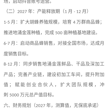
场，启动抖音账号运营。
（二）
年：产能释放期（
月
月）
2027
1
- 12
月：扩大胡蜂养殖规模，培育
万群商品蜂；
1-5
4
推进地涌金莲种植，完成
亩种植基地建设。
500
月：启动商品蜂销售，对接全国市场，达成月
6-7
度销售目标。
月：同步销售地涌金莲鲜品、干品及深加工
8-12
产品；完善产业链，建设初加工车间，提升附加
值；赋能创业合伙人，扩大团队规模，冲
刺
万元总产值目标。
5000
六、财务规划（
年，测算值，无保底承诺）
2027