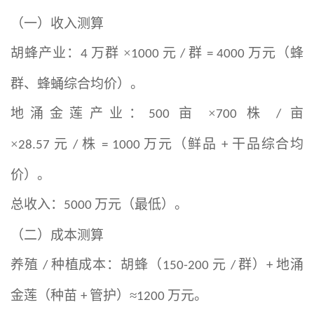
（一）收入测算
胡蜂产业：
万群 ×
元
群
万元（蜂
4
1000
/
= 4000
群、蜂蛹综合均价）。
地涌金莲产业：
亩 ×
株
亩
500
700
/
×
元
株
万元（鲜品
干品综合均
28.57
/
= 1000
+
价）。
总收入：
万元（最低）。
5000
（二）成本测算
养殖
种植成本：胡蜂（
元
群）
地涌
/
150-200
/
+
金莲（种苗
管护）≈
万元。
+
1200