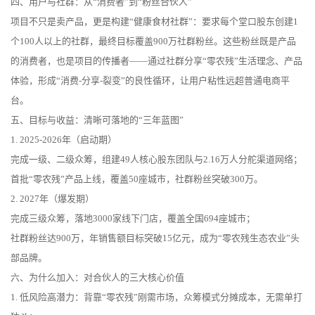
四、用户与社群：从“消费者”到“粉丝合伙人”
项目不只是卖产品，更是构建“健康食材社群”：要求每个堂口股东创建1
个100人以上的社群，最终目标覆盖900万社群粉丝。这些粉丝既是产品
的消费者，也是项目的传播者——通过社群分享“零农残”生活理念、产品
体验，形成“消费-分享-裂变”的良性循环，让用户粘性远超普通电商平
台。
五、目标与收益：清晰可落地的“三年蓝图”
1. 2025-2026年（启动期）
完成一级、二级众筹，组建49人核心股东团队与2.16万人分舵渠道网络；
首批“零农残”产品上线，覆盖50座城市，社群粉丝突破300万。
2. 2027年（爆发期）
完成三级众筹，落地3000家线下门店，覆盖全国694座城市；
社群粉丝达900万，年销售额目标突破15亿元，成为“零农残生态农业”头
部品牌。
六、为什么加入：对合伙人的三大核心价值
1. 低风险高潜力：背靠“零农残”刚需市场，众筹模式分摊成本，无需单打