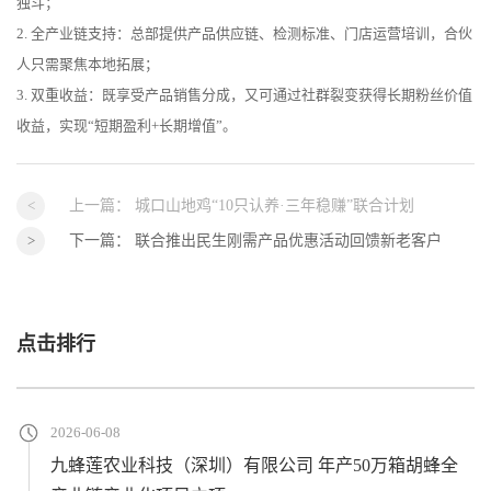
独斗；
2. 全产业链支持：总部提供产品供应链、检测标准、门店运营培训，合伙
人只需聚焦本地拓展；
3. 双重收益：既享受产品销售分成，又可通过社群裂变获得长期粉丝价值
收益，实现“短期盈利+长期增值”。
上一篇：
城口山地鸡“10只认养·三年稳赚”联合计划
下一篇：
联合推出民生刚需产品优惠活动回馈新老客户
点击排行
2026-06-08
九蜂莲农业科技（深圳）有限公司 年产50万箱胡蜂全