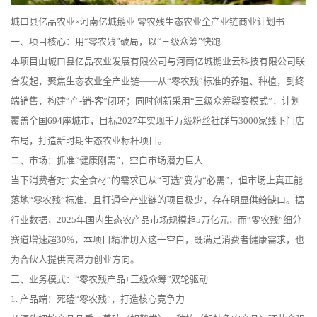
城口县亿品农业×河南亿城鹅业 零农残生态农业全产业链商业计划书
一、项目核心：用“零农残”破局，以“三级众筹”快跑
本项目由城口县亿品农业发展有限公司与河南亿城鹅业云科技有限公司联
合发起，聚焦生态农业全产业链——从“零农残”标准的养殖、种植，到终
端销售，构建“产-销-客”闭环；同时创新采用“三级众筹裂变模式”，计划
覆盖全国694座城市，目标2027年实现千万级粉丝社群与3000家线下门店
布局，打造新时期生态农业标杆项目。
二、市场：抓准“健康刚需”，空白市场潜力巨大
当下消费者对“安全食材”的需求已从“可选”变为“必需”，但市场上真正能
落地“零农残”标准、且打通全产业链的项目极少，存在明显供给缺口。据
行业数据，2025年国内生态农产品市场规模超5万亿元，而“零农残”细分
赛道增速超30%，本项目精准切入这一空白，既满足消费者健康需求，也
为合伙人提供高潜力创业方向。
三、业务模式：“零农残产品+三级众筹”双轮驱动
1. 产品端：死磕“零农残”，打造核心竞争力