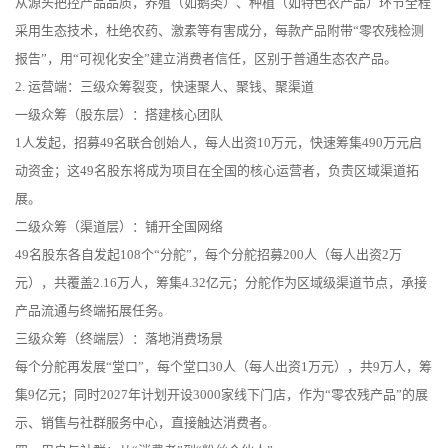
从源头把控产品品质，养殖（如鹅类）、种植（如特色农产品）环节全程
采用生态技术，杜绝农药、激素等有害成分，每款产品附带“零农残检测
报告”，用“可视化安全”建立消费者信任，区别于普通生态农产品。
2. 运营端：三级众筹裂变，快速聚人、聚钱、聚渠道
一级众筹（股东层）：搭建核心团队
1人发起，招募49名联合创始人，每人出资10万元，快速筹集490万元启
动资金；这49名股东将成为项目在全国的核心运营者，负责区域渠道拓
展。
二级众筹（渠道层）：铺开全国网络
49名股东各自发起108个“分舵”，每个分舵招募200人（每人出资2万
元），共覆盖2.16万人，筹集4.32亿元；分舵作为区域级渠道节点，承接
产品流通与终端拓展任务。
三级众筹（终端层）：落地消费场景
每个分舵再发展“堂口”，每个堂口30人（每人出资1万元），共9万人，筹
集9亿元；同时2027年计划开设3000家线下门店，作为“零农残产品”的展
示、销售与社群服务中心，直接触达消费者。