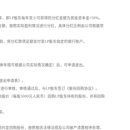
率，即LP股东每年至少可获得的分红金额为其投资本金×50%。
金额，按照实际盈利情况进行分红，具体分红比例由公司根据项
]日前，将分红款项足额支付至LP股东指定的银行账户。
（具体年限可根据公司实际情况确定）后，可申请退出。
份退出申请表》。
申请进行审核，审核通过后，与LP股东签订《股份回购协议》。
股价（每股3000元人民币）回购LP股东持有的股份，并将回购
续。
照约定回购股份，按照相关法律法规及公司破产清算程序处理，