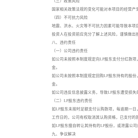
（三）政策风险
国家相关政策法规的变化可能对本项目的经营产
（四）不可抗力风险
地震、洪水、火灾等不可抗力因素可能导致本项
投资人在投资前应充分了解上述风险，谨慎做出
八、违约责任
（一）公司违约责任
如公司未按照本制度规定向LP股东支付分红款项，
金。
如公司未按照本制度规定回购LP股东持有的股份，
金。
如公司违反信息披露义务，导致LP股东遭受损失
（二）LP股东违约责任
如LP股东未按时足额支付认购款项，每逾期一日，
工作日的，公司有权取消其认购资格，已支付的
如LP股东擅自转让其持有的LP股份，或泄露公
九、争议解决