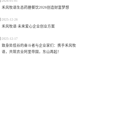
2026-01-01
禾风牧语生态药膳餐饮2026创造财富梦想
2025-12-26
禾风牧语·未来爱心企业创业方案
2025-12-17
致身处低谷的奋斗者与企业家们：携手禾风牧
语，共筑农业阿里帝国，东山再起！