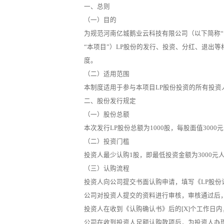
一、总则
（一）目的
为规范河南亿城鹅业云科技有限公司（以下简称“
“本项目”）LP股份的发行、投资、分红、退出
度。
（二）适用范围
本制度适用于参与本项目LP股份投资的所有投资
二、股份发行规定
（一）股份总额
本次发行LP股份总额为1000股，每股面值3000
（二）投资门槛
投资人最少认购1股，即最低投资金额为3000
（三）认购流程
投资人向公司提交书面认购申请，填写《LP股
公司对投资人提交的资料进行审核，审核通过后
投资人在收到《认购确认书》后的[X]个工作日
公司在收到投资人足额认购款项后，为投资人办理