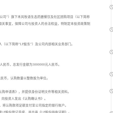
公司”）旗下禾风牧语生态药膳餐饮及社区团购项目（以下简称
等相关事宜，保障公司与投资人的合法权益，特制定本投资政策制
人（以下简称“LP股东”）及公司内部相关业务部门。
元人民币，总发行金额为3000000元人民币。
元人民币，认购数量以整数股为单位。
份认购申请表》，并提供身份证明文件等相关资料。
，向投资人发出《认购确认书》。
内，将认购款项足额支付至公司指定的银行账户。
LP股份登记手续，并出具《LP股份持有证明》。