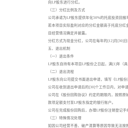
向LP股东进行分红。
（三）分红比例及方式
公司承诺为LP股东提供年化50%的托底投资回报
若本项目实际盈利对应的分红金额高于托底分红
目经营情况确定并披露。
分红方式为现金分红，公司在每年的[12]月[30
五、退出机制
（一）退出条件
LP股东自持有本项目LP股份之日起，满[1]年
（二）退出流程
LP股东向公司提交书面退出申请，填写《LP股
公司在收到退出申请后的[30]个工作日内，对
公司在《股份回购协议》约定的期限内，按照原始
款项足额支付至LP股东指定的银行账户。
公司在完成股份回购后，办理LP股份注销登记手
（三）特殊情况处理
如因公司经营不善、破产清算等原因导致无法按